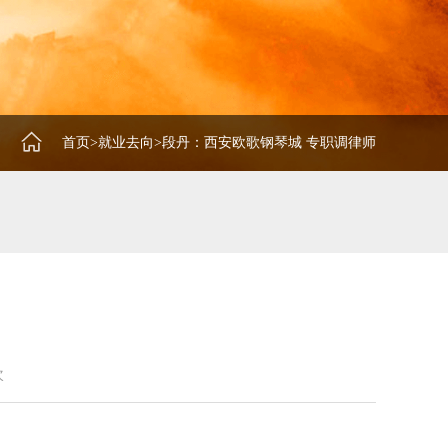
首页
>
就业去向
>
段丹：西安欧歌钢琴城 专职调律师
次